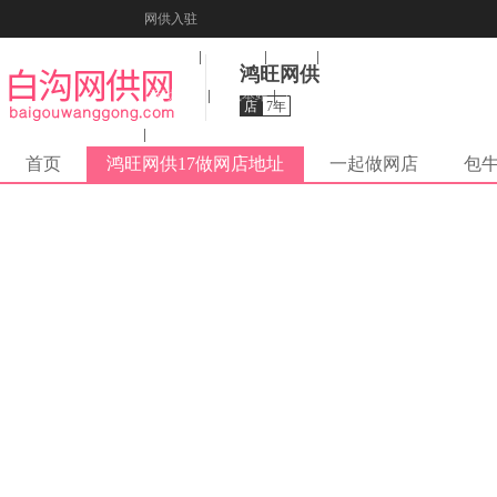
网供入驻
美图秀秀
音乐盒
纠错
鸿旺网供
活动报名
收藏本站
下载到桌面
店
7年
在线客服
首页
鸿旺网供17做网店地址
一起做网店
包