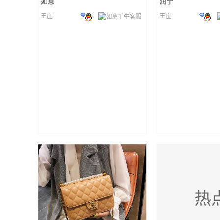
如意
润宁
王庄
王庄
热