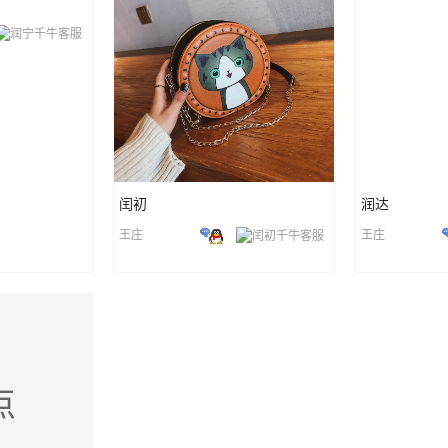
闰初
润达
王庄
王庄
点