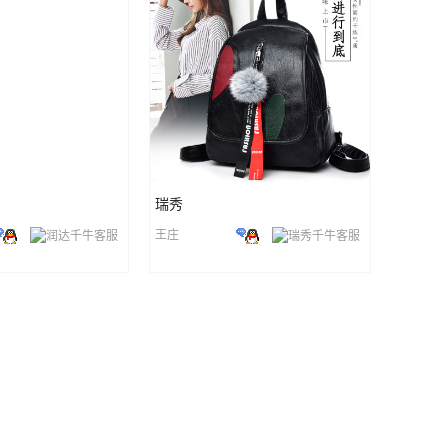
瑞秀
王庄