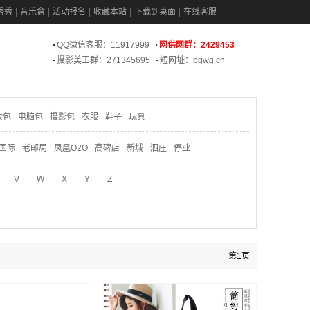
秀秀
音乐盒
活动报名
收藏本站
下载到桌面
在线客服
QQ微信客服：11917999
网供网群：2429453
摄影美工群：271345695
短网址：bgwg.cn
妆包
电脑包
摄影包
衣服
鞋子
玩具
国际
老邮局
凤凰O2O
高碑店
新城
泗庄
停业
V
W
X
Y
Z
第1页