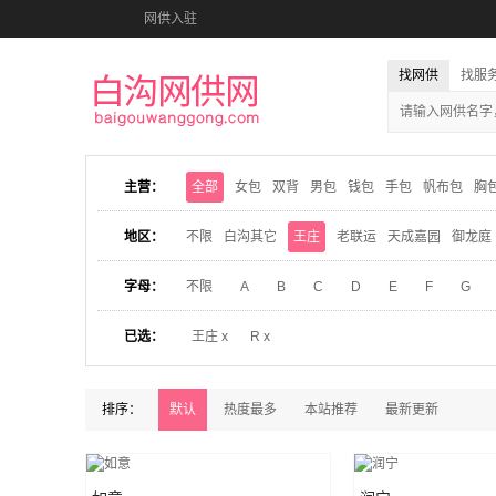
网供入驻
找网供
找服
主营：
全部
女包
双背
男包
钱包
手包
帆布包
胸
地区：
不限
白沟其它
王庄
老联运
天成嘉园
御龙庭
字母：
不限
A
B
C
D
E
F
G
已选：
王庄 x
R x
排序：
默认
热度最多
本站推荐
最新更新