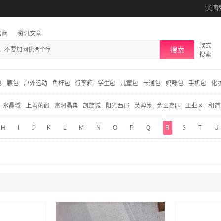
美图
务商
资讯文章
款式
搜索
搜索
包
腰包
户外运动
鱼杆包
行李箱
学生包
儿童包
卡通包
妈咪包
手机包
化
水晶域
上善花都
富润晶典
凯旋城
阳光西郡
芙蓉苑
金正嘉园
工业区
和道
H
I
J
K
L
M
N
O
P
Q
R
S
T
U