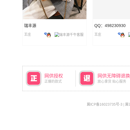
瑞丰源
QQ：498230930
王庄
王庄
网供授权
网供无障碍退换
正爆的款式
放心拿货 贴心服务
冀ICP备16023735号-3
|
冀公