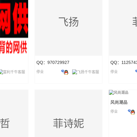
飞扬
QQ：970729927
QQ：112574
停业
停业
风尚潮品
停业
哲
菲诗妮