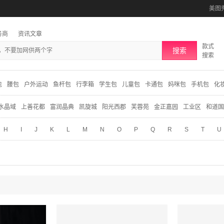
美图
务商
资讯文章
款式
搜索
搜索
包
腰包
户外运动
鱼杆包
行李箱
学生包
儿童包
卡通包
妈咪包
手机包
化
水晶域
上善花都
富润晶典
凯旋城
阳光西郡
芙蓉苑
金正嘉园
工业区
和道国
H
I
J
K
L
M
N
O
P
Q
R
S
T
U