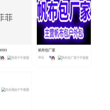
菲菲
3093
帆布包厂家
停业