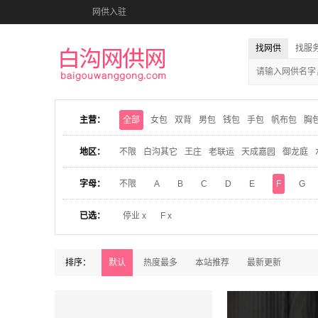
网供入驻
找网供
找服
主营：
全部
女包
双背
男包
钱包
手包
帆布包
胸
地区：
不限
白沟其它
王庄
老联运
天成嘉园
御龙庭
字母：
不限
A
B
C
D
E
F
G
已选：
停业 x
F x
排序：
默认
热度最多
本站推荐
最新更新