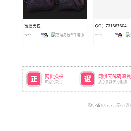
富迪男包
QQ：731367604
停业
停业
网供授权
网供无障碍退换
正爆的款式
放心拿货 贴心服务
冀ICP备16023735号-3
|
冀公