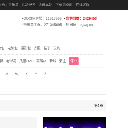
秀秀
音乐盒
活动报名
收藏本站
下载到桌面
在线客服
QQ微信客服：11917999
网供网群：2429453
摄影美工群：271345695
短网址：bgwg.cn
妆包
电脑包
摄影包
衣服
鞋子
玩具
际
老邮局
凤凰O2O
高碑店
新城
泗庄
停业
V
W
X
Y
Z
第1页