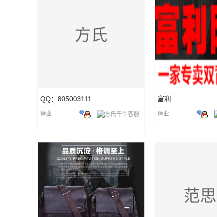
方氏
QQ：805003111
富利
停业
停业
范思