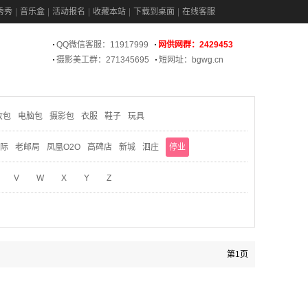
秀秀
音乐盒
活动报名
收藏本站
下载到桌面
在线客服
QQ微信客服：11917999
网供网群：2429453
摄影美工群：271345695
短网址：bgwg.cn
妆包
电脑包
摄影包
衣服
鞋子
玩具
际
老邮局
凤凰O2O
高碑店
新城
泗庄
停业
V
W
X
Y
Z
第1页