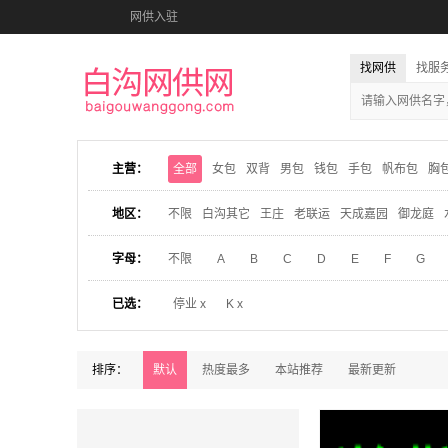
网供入驻
找网供
找服
主营：
全部
女包
双背
男包
钱包
手包
帆布包
胸
地区：
不限
白沟其它
王庄
老联运
天成嘉园
御龙庭
字母：
不限
A
B
C
D
E
F
G
已选：
停业 x
K x
排序：
默认
热度最多
本站推荐
最新更新