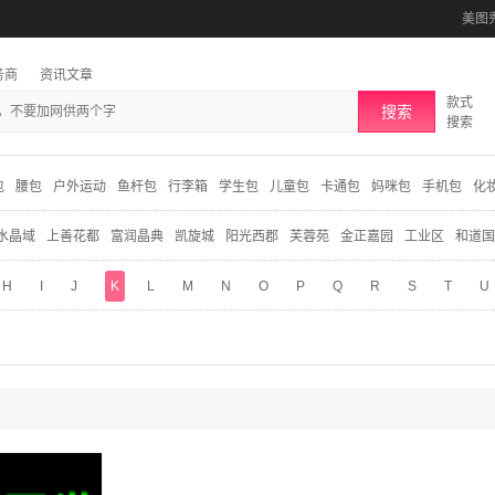
美图
务商
资讯文章
款式
搜索
搜索
包
腰包
户外运动
鱼杆包
行李箱
学生包
儿童包
卡通包
妈咪包
手机包
化
水晶域
上善花都
富润晶典
凯旋城
阳光西郡
芙蓉苑
金正嘉园
工业区
和道国
H
I
J
K
L
M
N
O
P
Q
R
S
T
U