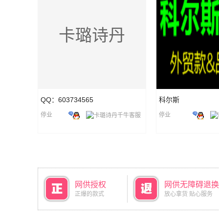
卡璐诗丹
QQ：603734565
科尔斯
停业
停业
网供授权
网供无障碍退换
正爆的款式
放心拿货 贴心服务