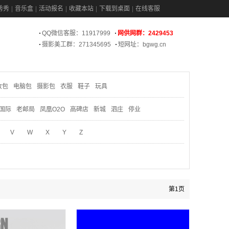
秀秀
音乐盒
活动报名
收藏本站
下载到桌面
在线客服
QQ微信客服：11917999
网供网群：2429453
摄影美工群：271345695
短网址：bgwg.cn
妆包
电脑包
摄影包
衣服
鞋子
玩具
国际
老邮局
凤凰O2O
高碑店
新城
泗庄
停业
V
W
X
Y
Z
第1页