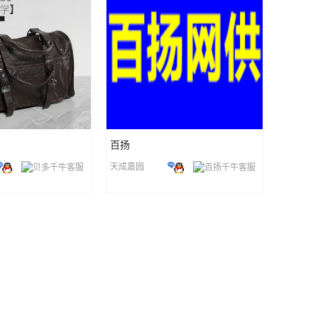
百扬
天成嘉园