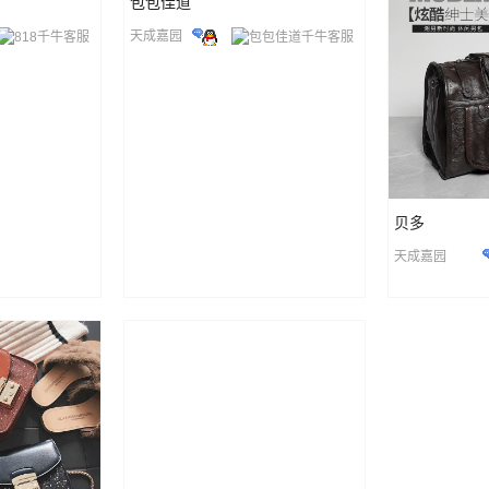
包包佳道
天成嘉园
贝多
天成嘉园