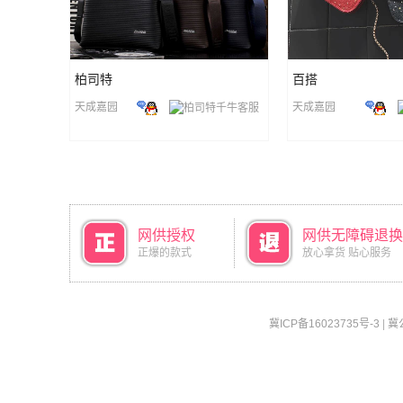
柏司特
百搭
天成嘉园
天成嘉园
网供授权
网供无障碍退换
正爆的款式
放心拿货 贴心服务
冀ICP备16023735号-3
|
冀公