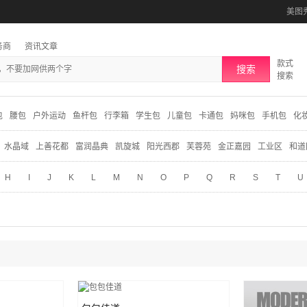
美图
务商
资讯文章
款式
搜索
搜索
包
腰包
户外运动
鱼杆包
行李箱
学生包
儿童包
卡通包
妈咪包
手机包
化
水晶域
上善花都
富润晶典
凯旋城
阳光西郡
芙蓉苑
金正嘉园
工业区
和道
H
I
J
K
L
M
N
O
P
Q
R
S
T
U