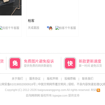
柏客
天成嘉园
货
免费图片避免投诉
新款更新速度
提供免费的网供数据包
第一时间 避免压货
关于我们
|
服务协议
|
版权声明
|
投稿荐稿
|
联系我们
网安备61019002000918号
|
中国文明网传播文明风
|
侵权、不良内容快速处理QQ微信：
Copyright (C) 2012-2026 baigouwanggong.com All rights reserved.
RSS
白沟网供网
版权所有 bgwgw.com 提供支持