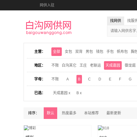
网供入驻
找网供
找服
主营：
全部
女包
双背
男包
钱包
手包
帆布包
胸
地区：
不限
白沟其它
王庄
老联运
天成嘉园
御龙庭
字母：
不限
A
B
C
D
E
F
G
已选：
天成嘉园 x
B x
排序：
默认
热度最多
本站推荐
最新更新