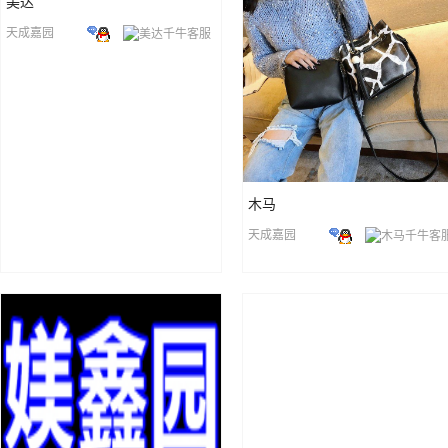
美达
天成嘉园
木马
天成嘉园