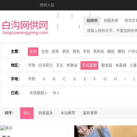
网供入驻
美图秀秀
音乐盒
活动报名
找网供
找服务商
资讯文
收藏本站
下载到桌面
在线客服
主营：
全部
女包
双背
男包
钱包
手包
帆布包
胸包
腰包
户外
地区：
不限
白沟其它
王庄
老联运
天成嘉园
御龙庭
水晶域
上善
字母：
不限
A
B
C
D
E
F
G
H
I
J
已选：
天成嘉园 x
M x
排序：
默认
热度最多
本站推荐
最新更新