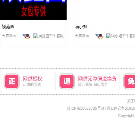
媄鑫园
喵小姐
天成嘉园
天成嘉园
网供授权
网供无障碍退换货
正爆的款式
放心拿货 贴心服务
关于
冀ICP备16023735号-3
|
冀公网安备610190
Copyright