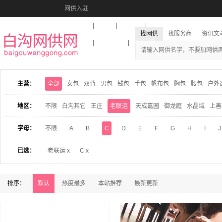
网供入驻
美图秀秀
音乐盒
活动报名
找网供
找服务商
资讯文
收藏本站
下载到桌面
在线客服
主营：
全部
女包
双背
男包
钱包
手包
帆布包
胸包
腰包
户外
地区：
不限
白沟其它
王庄
老联运
天成嘉园
御龙庭
水晶域
上善
字母：
不限
A
B
C
D
E
F
G
H
I
J
已选：
老联运 x
C x
排序：
默认
热度最多
本站推荐
最新更新