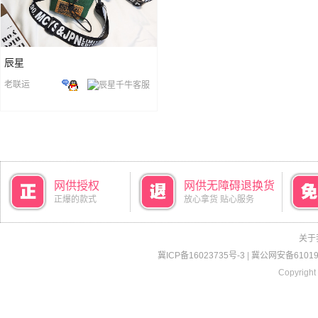
辰星
老联运
网供授权
网供无障碍退换货
正爆的款式
放心拿货 贴心服务
关于
冀ICP备16023735号-3
|
冀公网安备610190
Copyright