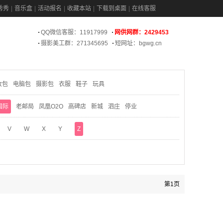
秀秀
音乐盒
活动报名
收藏本站
下载到桌面
在线客服
QQ微信客服：11917999
网供网群：2429453
摄影美工群：271345695
短网址：bgwg.cn
妆包
电脑包
摄影包
衣服
鞋子
玩具
国际
老邮局
凤凰O2O
高碑店
新城
泗庄
停业
V
W
X
Y
Z
第1页