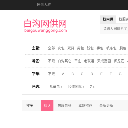
网供入驻
找网供
找服
主营：
全部
女包
双背
男包
钱包
手包
帆布包
胸包
地区：
不限
白沟其它
王庄
老联运
天成嘉园
御龙庭
字母：
不限
A
B
C
D
E
F
G
已选：
儿童包 x
和道国际 x
Z x
排序：
默认
热度最多
本站推荐
最新更新