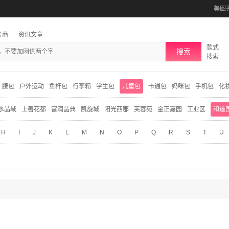
美图
务商
资讯文章
款式
搜索
搜索
腰包
户外运动
鱼杆包
行李箱
学生包
儿童包
卡通包
妈咪包
手机包
化
水晶域
上善花都
富润晶典
凯旋城
阳光西郡
芙蓉苑
金正嘉园
工业区
和道
H
I
J
K
L
M
N
O
P
Q
R
S
T
U