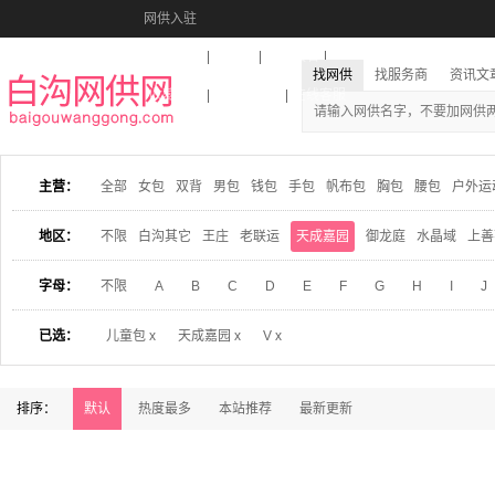
网供入驻
美图秀秀
音乐盒
活动报名
找网供
找服务商
资讯文
收藏本站
下载到桌面
在线客服
主营：
全部
女包
双背
男包
钱包
手包
帆布包
胸包
腰包
户外运
地区：
不限
白沟其它
王庄
老联运
天成嘉园
御龙庭
水晶域
上善
字母：
不限
A
B
C
D
E
F
G
H
I
J
已选：
儿童包 x
天成嘉园 x
V x
排序：
默认
热度最多
本站推荐
最新更新