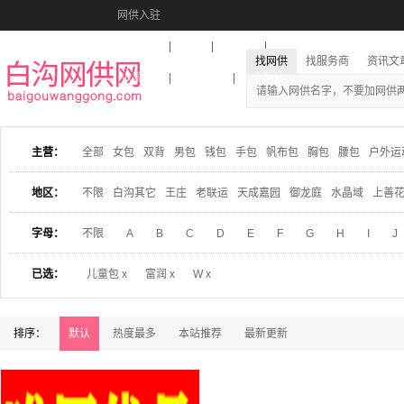
网供入驻
美图秀秀
音乐盒
活动报名
找网供
找服务商
资讯文
收藏本站
下载到桌面
在线客服
主营：
全部
女包
双背
男包
钱包
手包
帆布包
胸包
腰包
户外运
地区：
不限
白沟其它
王庄
老联运
天成嘉园
御龙庭
水晶域
上善
字母：
不限
A
B
C
D
E
F
G
H
I
J
已选：
儿童包 x
富润 x
W x
排序：
默认
热度最多
本站推荐
最新更新