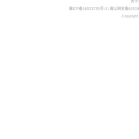
关于
冀ICP备16023735号-3
|
冀公网安备610190
Copyright