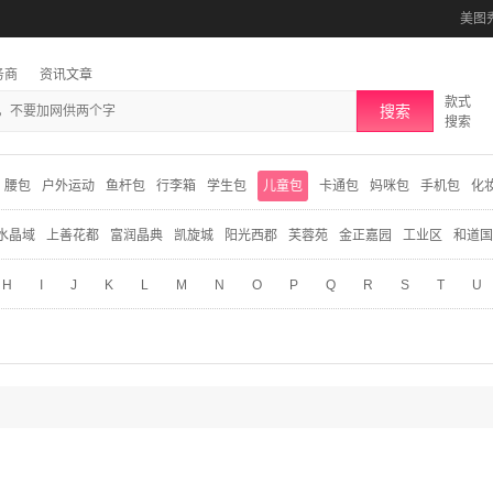
美图
务商
资讯文章
款式
搜索
搜索
腰包
户外运动
鱼杆包
行李箱
学生包
儿童包
卡通包
妈咪包
手机包
化
水晶域
上善花都
富润晶典
凯旋城
阳光西郡
芙蓉苑
金正嘉园
工业区
和道国
H
I
J
K
L
M
N
O
P
Q
R
S
T
U