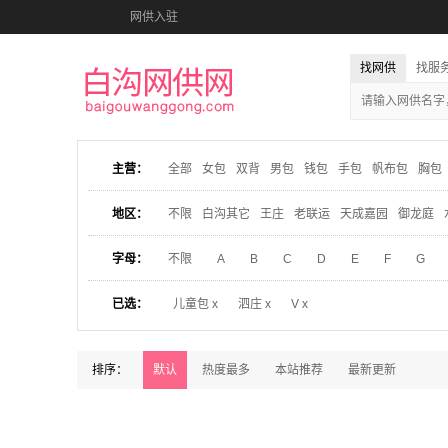
网供入驻
找网供
找服
主营：
全部
女包
双背
男包
钱包
手包
帆布包
胸包
地区：
不限
白沟其它
王庄
老联运
天成嘉园
御龙庭
字母：
不限
A
B
C
D
E
F
G
已选：
儿童包 x
泗庄 x
V x
排序：
默认
热度最多
本站推荐
最新更新