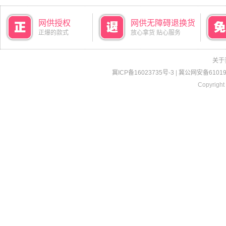
网供授权
网供无障碍退换货
正爆的款式
放心拿货 贴心服务
关于
冀ICP备16023735号-3
|
冀公网安备610190
Copyright