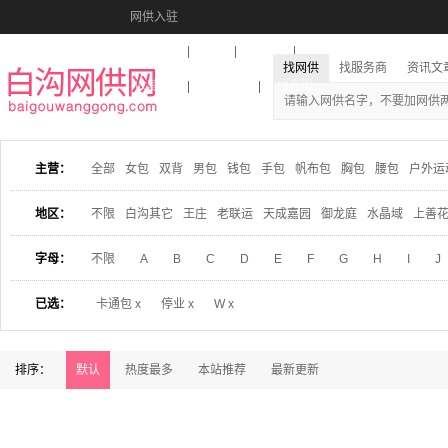
网供入驻
美图秀秀
音乐盒
活动报名
找网供
找服务商
资讯文
收藏本站
下载到桌面
在线客服
主营：
全部
女包
双背
男包
钱包
手包
帆布包
胸包
腰包
户外运
地区：
不限
白沟其它
王庄
老联运
天成嘉园
御龙庭
水晶域
上善
字母：
不限
A
B
C
D
E
F
G
H
I
J
已选：
卡通包 x
停业 x
W x
排序：
默认
热度最多
本站推荐
最新更新