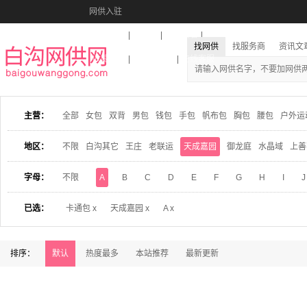
网供入驻
美图秀秀
音乐盒
活动报名
找网供
找服务商
资讯文
收藏本站
下载到桌面
在线客服
主营：
全部
女包
双背
男包
钱包
手包
帆布包
胸包
腰包
户外运
地区：
不限
白沟其它
王庄
老联运
天成嘉园
御龙庭
水晶域
上善
字母：
不限
A
B
C
D
E
F
G
H
I
J
已选：
卡通包 x
天成嘉园 x
A x
排序：
默认
热度最多
本站推荐
最新更新