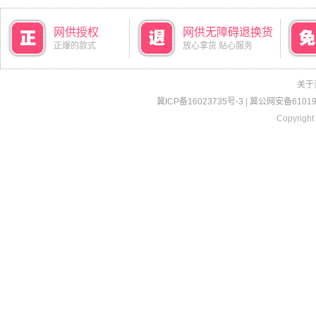
网供授权
网供无障碍退换货
正爆的款式
放心拿货 贴心服务
关于
冀ICP备16023735号-3
|
冀公网安备610190
Copyright