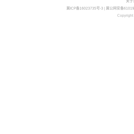
关于
冀ICP备16023735号-3
|
冀公网安备610190
Copyright