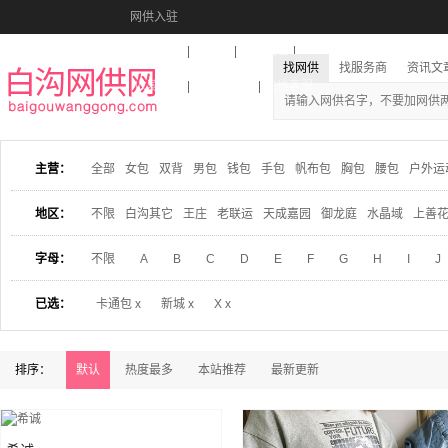
网供入驻
美图秀秀
音乐盒
活动报名
找网供
找服务商
资讯文
收藏本站
下载到桌面
在线客服
主营：
全部
女包
双背
男包
钱包
手包
帆布包
胸包
腰包
户外运
地区：
不限
白沟其它
王庄
老联运
天成嘉园
御龙庭
水晶域
上善
字母：
不限
A
B
C
D
E
F
G
H
I
J
已选：
卡通包 x
新城 x
X x
排序：
默认
热度最多
本站推荐
最新更新