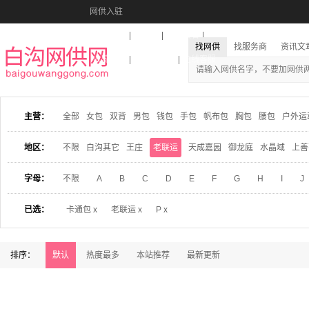
网供入驻
美图秀秀
音乐盒
活动报名
找网供
找服务商
资讯文
收藏本站
下载到桌面
在线客服
主营：
全部
女包
双背
男包
钱包
手包
帆布包
胸包
腰包
户外运
地区：
不限
白沟其它
王庄
老联运
天成嘉园
御龙庭
水晶域
上善
字母：
不限
A
B
C
D
E
F
G
H
I
J
已选：
卡通包 x
老联运 x
P x
排序：
默认
热度最多
本站推荐
最新更新