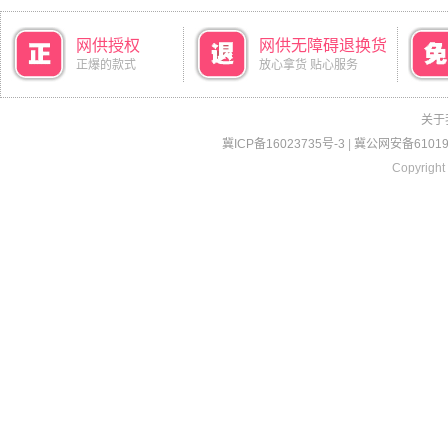
网供授权
网供无障碍退换货
正爆的款式
放心拿货 贴心服务
关于
冀ICP备16023735号-3
|
冀公网安备610190
Copyright