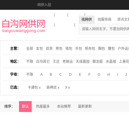
网供入驻
美图秀秀
音乐盒
活动报名
找网供
找服务商
资讯文
收藏本站
下载到桌面
在线客服
主营：
全部
女包
双背
男包
钱包
手包
帆布包
胸包
腰包
户外运
地区：
不限
白沟其它
王庄
老联运
天成嘉园
御龙庭
水晶域
上善
字母：
不限
A
B
C
D
E
F
G
H
I
J
已选：
卡通包 x
高碑店 x
X x
排序：
默认
热度最多
本站推荐
最新更新