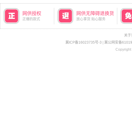
网供授权
网供无障碍退换货
正爆的款式
放心拿货 贴心服务
关于
冀ICP备16023735号-3
|
冀公网安备610190
Copyright