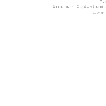
关于
冀ICP备16023735号-3
|
冀公网安备610190
Copyright