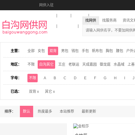
网供入驻
美图秀秀
音乐盒
活动报名
找网供
找服务商
资讯文
收藏本站
下载到桌面
在线客服
主营：
全部
女包
双背
男包
钱包
手包
帆布包
胸包
腰包
户外
地区：
不限
白沟其它
王庄
老联运
天成嘉园
御龙庭
水晶域
上善
字母：
不限
A
B
C
D
E
F
G
H
I
J
已选：
双背 x
其它 x
排序：
默认
热度最多
本站推荐
最新更新