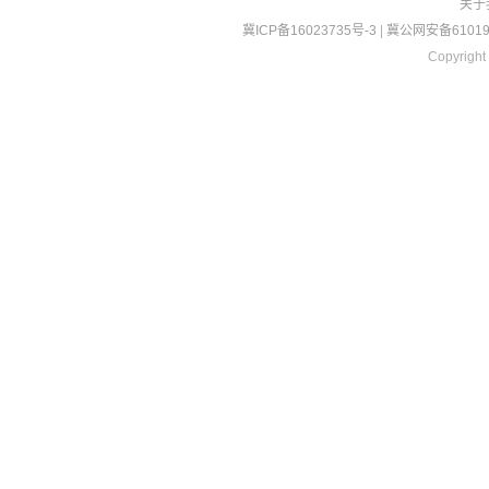
关于
冀ICP备16023735号-3
|
冀公网安备610190
Copyright