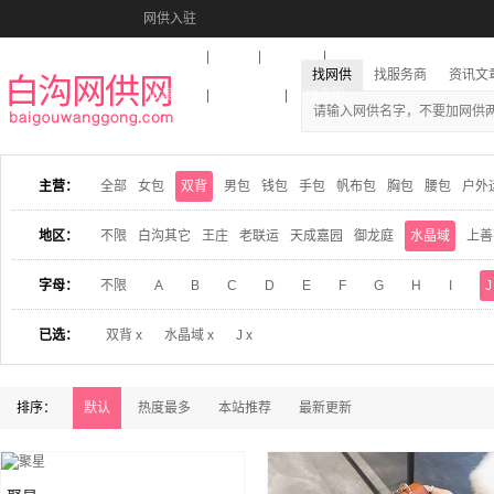
网供入驻
美图秀秀
音乐盒
活动报名
找网供
找服务商
资讯文
收藏本站
下载到桌面
在线客服
主营：
全部
女包
双背
男包
钱包
手包
帆布包
胸包
腰包
户外
地区：
不限
白沟其它
王庄
老联运
天成嘉园
御龙庭
水晶域
上善
字母：
不限
A
B
C
D
E
F
G
H
I
J
已选：
双背 x
水晶域 x
J x
排序：
默认
热度最多
本站推荐
最新更新