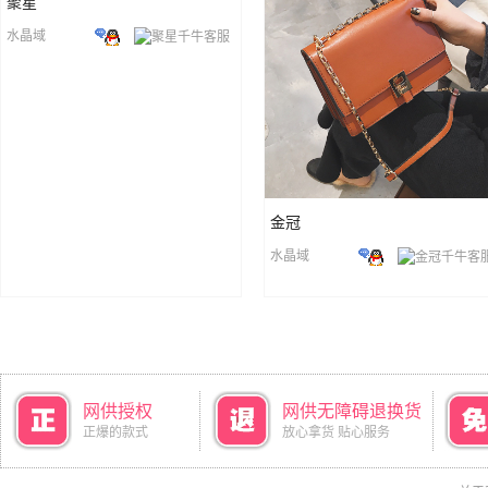
聚星
水晶域
金冠
水晶域
网供授权
网供无障碍退换货
正爆的款式
放心拿货 贴心服务