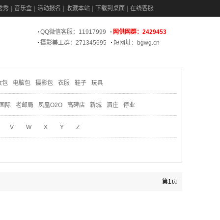
秀秀
音乐盒
活动报名
收藏本站
下载到桌面
在线客服
QQ微信客服：11917999
网供网群：2429453
摄影美工群：271345695
短网址：bgwg.cn
妆包
电脑包
摄影包
衣服
鞋子
玩具
国际
老邮局
凤凰O2O
高碑店
新城
泗庄
停业
V
W
X
Y
Z
第1页