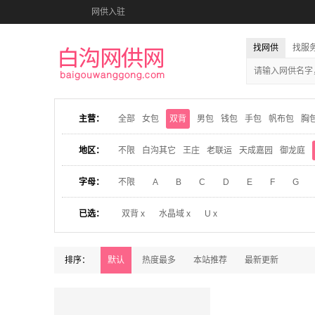
网供入驻
找网供
找服
主营：
全部
女包
双背
男包
钱包
手包
帆布包
胸
地区：
不限
白沟其它
王庄
老联运
天成嘉园
御龙庭
字母：
不限
A
B
C
D
E
F
G
已选：
双背 x
水晶域 x
U x
排序：
默认
热度最多
本站推荐
最新更新