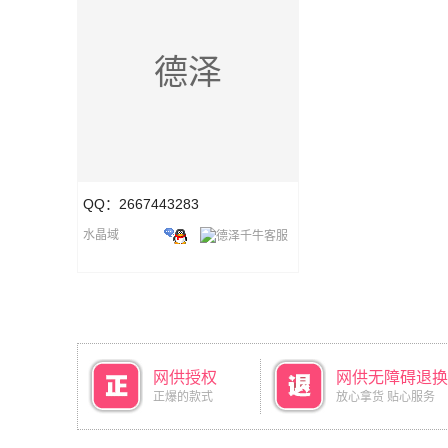
德泽
QQ：2667443283
水晶域
网供授权
网供无障碍退换
正爆的款式
放心拿货 贴心服务