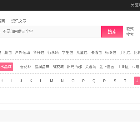
美图
务商
资讯文章
款式
搜索
搜索
包
腰包
户外运动
鱼杆包
行李箱
学生包
儿童包
卡通包
妈咪包
手机包
化
水晶域
上善花都
富润晶典
凯旋城
阳光西郡
芙蓉苑
金正嘉园
工业区
和道
H
I
J
K
L
M
N
O
P
Q
R
S
T
U