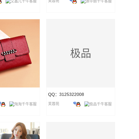
芙蓉苑
极品
QQ：3125322008
芙蓉苑