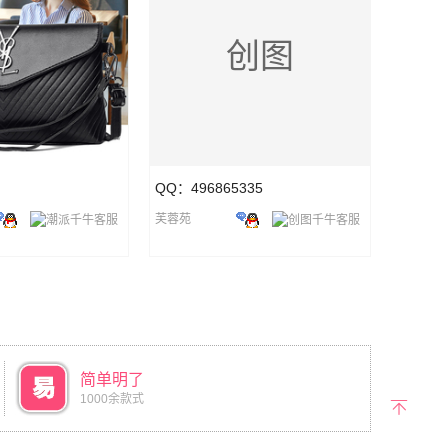
创图
QQ：496865335
芙蓉苑
简单明了
1000余款式
返回