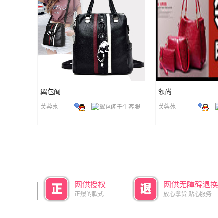
翼包阁
领尚
芙蓉苑
芙蓉苑
网供授权
网供无障碍退换
正爆的款式
放心拿货 贴心服务