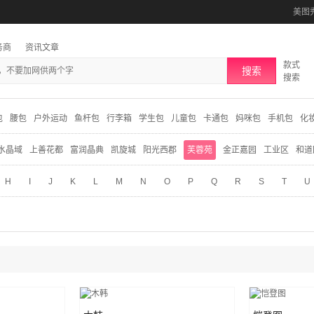
美图
务商
资讯文章
款式
搜索
搜索
包
腰包
户外运动
鱼杆包
行李箱
学生包
儿童包
卡通包
妈咪包
手机包
化
水晶域
上善花都
富润晶典
凯旋城
阳光西郡
芙蓉苑
金正嘉园
工业区
和道
H
I
J
K
L
M
N
O
P
Q
R
S
T
U