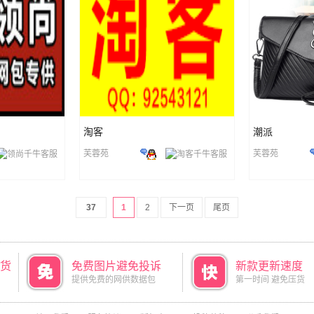
淘客
潮派
芙蓉苑
芙蓉苑
37
1
2
下一页
尾页
货
免费图片避免投诉
新款更新速度
提供免费的网供数据包
第一时间 避免压货