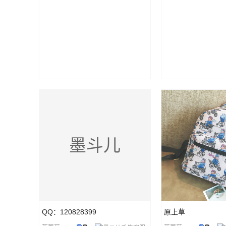
墨斗儿
QQ：120828399
原上草