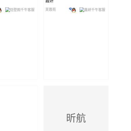
鑫妍
芙蓉苑
昕航