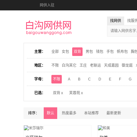
网供入驻
找网供
找服
主营：
全部
女包
双背
男包
钱包
手包
帆布包
胸
地区：
不限
白沟其它
王庄
老联运
天成嘉园
御龙庭
字母：
不限
A
B
C
D
E
F
G
已选：
双背 x
芙蓉苑 x
排序：
默认
热度最多
本站推荐
最新更新