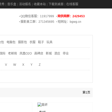
秀秀
音乐盒
活动报名
收藏本站
下载到桌面
在线客服
QQ微信客服：11917999
网供网群：2429453
摄影美工群：271345695
短网址：bgwg.cn
妆包
电脑包
摄影包
衣服
鞋子
玩具
国际
老邮局
凤凰O2O
高碑店
新城
泗庄
停业
V
W
X
Y
Z
第1页