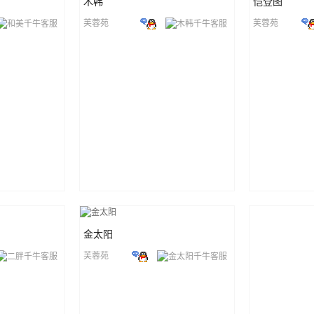
木韩
恺登图
芙蓉苑
芙蓉苑
金太阳
芙蓉苑