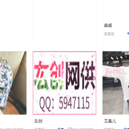
森威
芙蓉苑
厷创
艾鑫儿