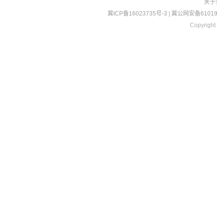
关于
冀ICP备16023735号-3
|
冀公网安备610190
Copyright