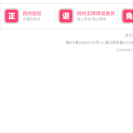
网供授权
网供无障碍退换货
正爆的款式
放心拿货 贴心服务
关于
冀ICP备16023735号-3
|
冀公网安备610190
Copyright