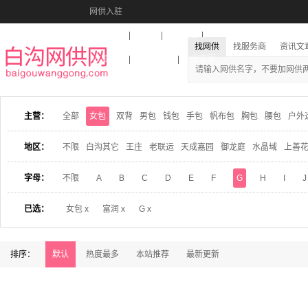
网供入驻
美图秀秀
音乐盒
活动报名
找网供
找服务商
资讯文
收藏本站
下载到桌面
在线客服
主营：
全部
女包
双背
男包
钱包
手包
帆布包
胸包
腰包
户外
地区：
不限
白沟其它
王庄
老联运
天成嘉园
御龙庭
水晶域
上善
字母：
不限
A
B
C
D
E
F
G
H
I
J
已选：
女包 x
富润 x
G x
排序：
默认
热度最多
本站推荐
最新更新