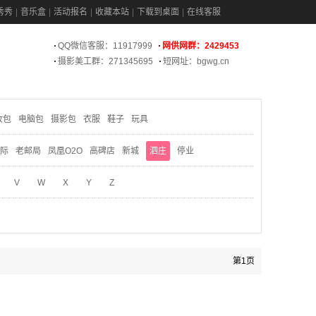
秀秀
音乐盒
活动报名
收藏本站
下载到桌面
在线客服
QQ微信客服：11917999
网供网群：2429453
摄影美工群：271345695
短网址：bgwg.cn
妆包
电脑包
摄影包
衣服
鞋子
玩具
际
老邮局
凤凰O2O
高碑店
新城
泗庄
停业
V
W
X
Y
Z
第1页