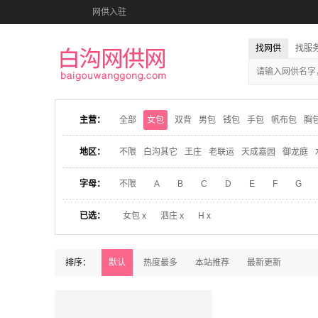
网供入驻
找网供
找服
主营：
全部
女包
双背
男包
钱包
手包
帆布包
胸
地区：
不限
白沟其它
王庄
老联运
天成嘉园
御龙庭
字母：
不限
A
B
C
D
E
F
G
已选：
女包 x
泗庄 x
H x
排序：
默认
热度最多
本站推荐
最新更新