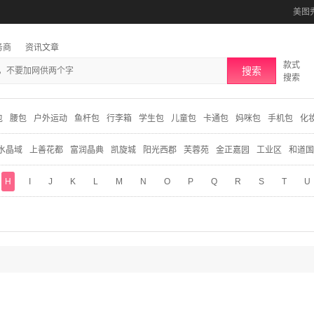
美图
务商
资讯文章
款式
搜索
搜索
包
腰包
户外运动
鱼杆包
行李箱
学生包
儿童包
卡通包
妈咪包
手机包
化
水晶域
上善花都
富润晶典
凯旋城
阳光西郡
芙蓉苑
金正嘉园
工业区
和道国
H
I
J
K
L
M
N
O
P
Q
R
S
T
U