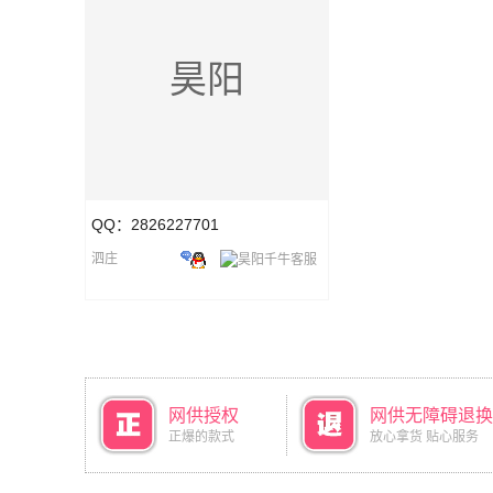
昊阳
QQ：2826227701
泗庄
网供授权
网供无障碍退换
正爆的款式
放心拿货 贴心服务