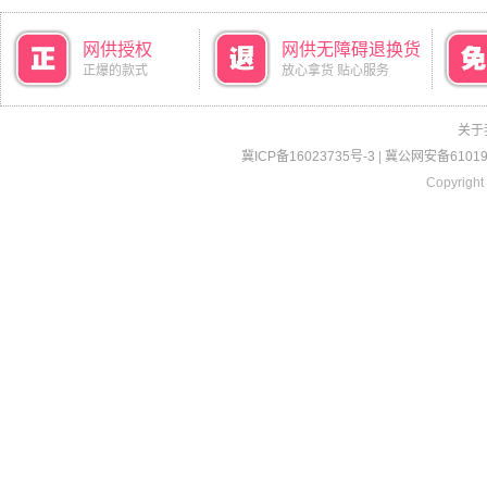
网供授权
网供无障碍退换货
正爆的款式
放心拿货 贴心服务
关于
冀ICP备16023735号-3
|
冀公网安备610190
Copyright