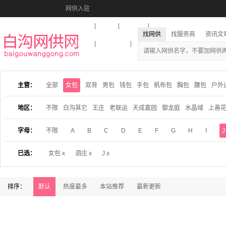
网供入驻
美图秀秀
音乐盒
活动报名
找网供
找服务商
资讯文
收藏本站
下载到桌面
在线客服
主营：
全部
女包
双背
男包
钱包
手包
帆布包
胸包
腰包
户外
地区：
不限
白沟其它
王庄
老联运
天成嘉园
御龙庭
水晶域
上善
字母：
不限
A
B
C
D
E
F
G
H
I
J
已选：
女包 x
泗庄 x
J x
排序：
默认
热度最多
本站推荐
最新更新