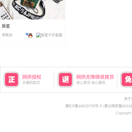
辰星
老联运
网供授权
网供无障碍退换货
正爆的款式
放心拿货 贴心服务
关于
冀ICP备16023735号-3
|
冀公网安备610190
Copyright