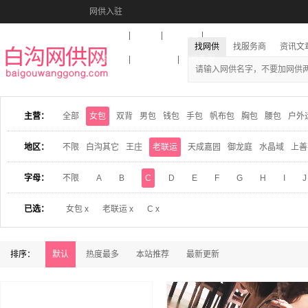
网供入驻
美图秀秀
音乐盒
活动报名
找网供
找服务商
资讯文
收藏本站
下载到桌面
在线客服
主营：
全部
女包
双背
男包
钱包
手包
帆布包
胸包
腰包
户外
地区：
不限
白沟其它
王庄
老联运
天成嘉园
御龙庭
水晶域
上善
字母：
不限
A
B
C
D
E
F
G
H
I
J
已选：
女包 x
老联运 x
C x
排序：
默认
热度最多
本站推荐
最新更新