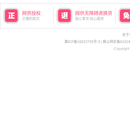
网供授权
网供无障碍退换货
正爆的款式
放心拿货 贴心服务
关于
冀ICP备16023735号-3
|
冀公网安备610190
Copyright