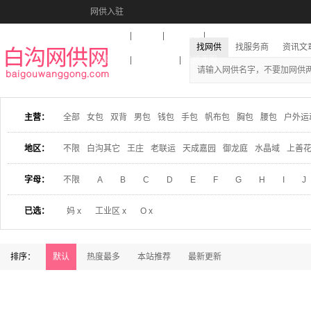
网供入驻
美图秀秀
音乐盒
活动报名
找网供
找服务商
资讯文
收藏本站
下载到桌面
在线客服
主营：
全部
女包
双背
男包
钱包
手包
帆布包
胸包
腰包
户外运
地区：
不限
白沟其它
王庄
老联运
天成嘉园
御龙庭
水晶域
上善
字母：
不限
A
B
C
D
E
F
G
H
I
J
已选：
妈 x
工业区 x
O x
排序：
默认
热度最多
本站推荐
最新更新