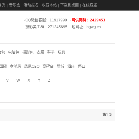
秀秀
音乐盒
活动报名
收藏本站
下载到桌面
在线客服
QQ微信客服：11917999
网供网群：2429453
摄影美工群：271345695
短网址：bgwg.cn
妆包
电脑包
摄影包
衣服
鞋子
玩具
国际
老邮局
凤凰O2O
高碑店
新城
泗庄
停业
V
W
X
Y
Z
第1页