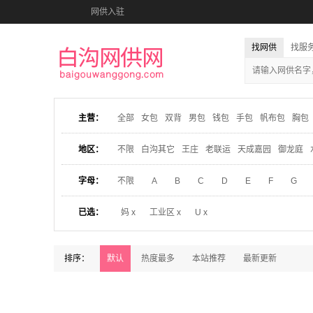
网供入驻
找网供
找服
主营：
全部
女包
双背
男包
钱包
手包
帆布包
胸包
地区：
不限
白沟其它
王庄
老联运
天成嘉园
御龙庭
字母：
不限
A
B
C
D
E
F
G
已选：
妈 x
工业区 x
U x
排序：
默认
热度最多
本站推荐
最新更新