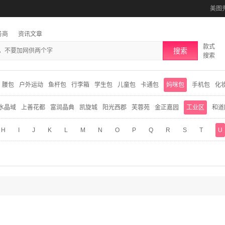
美图
务商
资讯文章
款式
搜索
搜索
腰包
户外运动
鱼杆包
行李箱
学生包
儿童包
卡通包
妈咪包
手机包
化
水晶域
上善花都
富润晶典
凯旋城
阳光西郡
芙蓉苑
金正嘉园
工业区
和道
H
I
J
K
L
M
N
O
P
Q
R
S
T
U