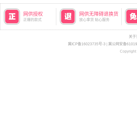
网供授权
网供无障碍退换货
正爆的款式
放心拿货 贴心服务
关于
冀ICP备16023735号-3
|
冀公网安备610190
Copyright