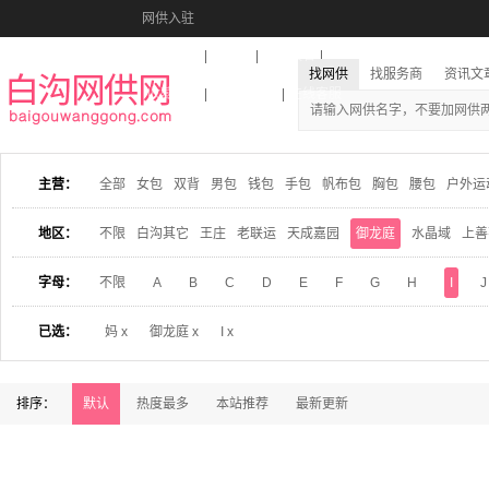
网供入驻
美图秀秀
音乐盒
活动报名
找网供
找服务商
资讯文
收藏本站
下载到桌面
在线客服
主营：
全部
女包
双背
男包
钱包
手包
帆布包
胸包
腰包
户外运
地区：
不限
白沟其它
王庄
老联运
天成嘉园
御龙庭
水晶域
上善
字母：
不限
A
B
C
D
E
F
G
H
I
J
已选：
妈 x
御龙庭 x
I x
排序：
默认
热度最多
本站推荐
最新更新