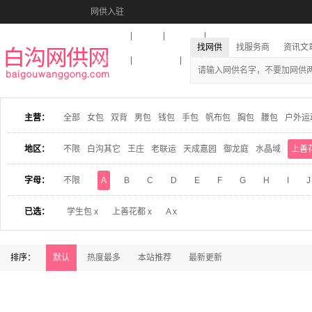
网供入驻
美图秀秀
音乐盒
活动报名
找网供
找服务商
资讯文
收藏本站
下载到桌面
在线客服
主营：
全部
女包
双背
男包
钱包
手包
帆布包
胸包
腰包
户外运
地区：
不限
白沟其它
王庄
老联运
天成嘉园
御龙庭
水晶域
上善
字母：
不限
A
B
C
D
E
F
G
H
I
J
已选：
学生包 x
上善花都 x
A x
排序：
默认
热度最多
本站推荐
最新更新