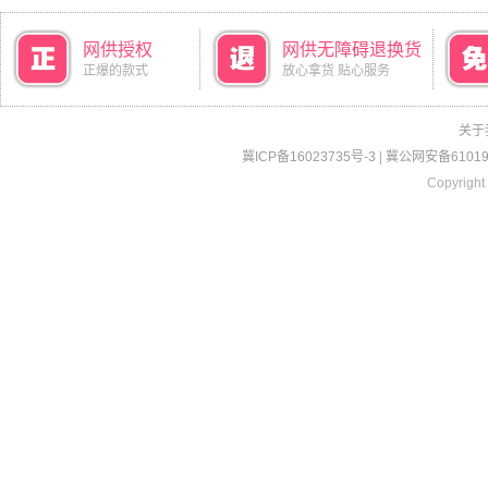
网供授权
网供无障碍退换货
正爆的款式
放心拿货 贴心服务
关于
冀ICP备16023735号-3
|
冀公网安备610190
Copyright