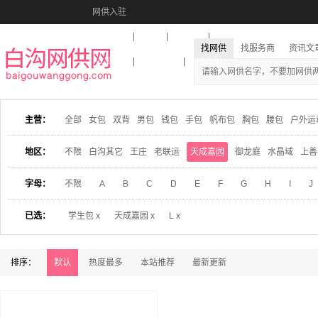
网供入驻
美图秀秀
音乐盒
活动报名
找网供
找服务商
资讯文
收藏本站
下载到桌面
在线客服
主营：
全部
女包
双背
男包
钱包
手包
帆布包
胸包
腰包
户外运
地区：
不限
白沟其它
王庄
老联运
天成嘉园
御龙庭
水晶域
上善
字母：
不限
A
B
C
D
E
F
G
H
I
J
已选：
学生包 x
天成嘉园 x
L x
排序：
默认
热度最多
本站推荐
最新更新