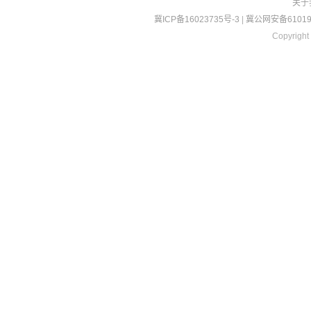
关于
冀ICP备16023735号-3
|
冀公网安备610190
Copyright