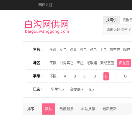
网供入驻
找网供
找服
主营：
全部
女包
双背
男包
钱包
手包
帆布包
胸包
地区：
不限
白沟其它
王庄
老联运
天成嘉园
御龙庭
字母：
不限
A
B
C
D
E
F
G
已选：
学生包 x
御龙庭 x
E x
排序：
默认
热度最多
本站推荐
最新更新