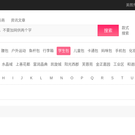
美图
务商
资讯文章
款式
搜索
搜索
腰包
户外运动
鱼杆包
行李箱
学生包
儿童包
卡通包
妈咪包
手机包
化
水晶域
上善花都
富润晶典
凯旋城
阳光西郡
芙蓉苑
金正嘉园
工业区
和道
H
I
J
K
L
M
N
O
P
Q
R
S
T
U