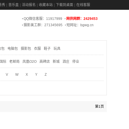
秀秀
音乐盒
活动报名
收藏本站
下载到桌面
在线客服
QQ微信客服：11917999
网供网群：2429453
摄影美工群：271345695
短网址：bgwg.cn
妆包
电脑包
摄影包
衣服
鞋子
玩具
国际
老邮局
凤凰O2O
高碑店
新城
泗庄
停业
V
W
X
Y
Z
第1页