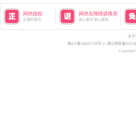
网供授权
网供无障碍退换货
正爆的款式
放心拿货 贴心服务
关于
冀ICP备16023735号-3
|
冀公网安备610190
Copyright