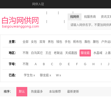
网供入驻
美图秀秀
音乐盒
活动报名
找网供
找服务商
资讯文
收藏本站
下载到桌面
在线客服
主营：
全部
女包
双背
男包
钱包
手包
帆布包
胸包
腰包
户外运
地区：
不限
白沟其它
王庄
老联运
天成嘉园
御龙庭
水晶域
上善
字母：
不限
A
B
C
D
E
F
G
H
I
J
已选：
学生包 x
御龙庭 x
W x
排序：
默认
热度最多
本站推荐
最新更新