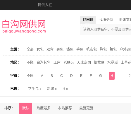
网供入驻
美图秀秀
音乐盒
活动报名
找网供
找服务商
资讯文
收藏本站
下载到桌面
在线客服
主营：
全部
女包
双背
男包
钱包
手包
帆布包
胸包
腰包
户外运
地区：
不限
白沟其它
王庄
老联运
天成嘉园
御龙庭
水晶域
上善
字母：
不限
A
B
C
D
E
F
G
H
I
J
已选：
学生包 x
新城 x
H x
排序：
默认
热度最多
本站推荐
最新更新