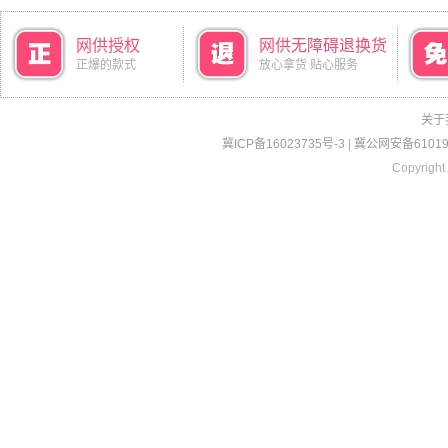
网供授权
网供无障碍退换货
正爆的款式
放心拿货 贴心服务
关于
冀ICP备16023735号-3
|
冀公网安备610190
Copyright