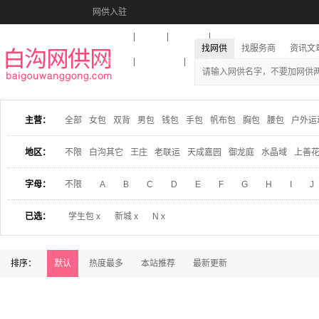
网供入驻
美图秀秀
音乐盒
活动报名
找网供
找服务商
资讯文
收藏本站
下载到桌面
在线客服
主营：
全部
女包
双背
男包
钱包
手包
帆布包
胸包
腰包
户外运
地区：
不限
白沟其它
王庄
老联运
天成嘉园
御龙庭
水晶域
上善
字母：
不限
A
B
C
D
E
F
G
H
I
J
已选：
学生包 x
新城 x
N x
排序：
默认
热度最多
本站推荐
最新更新