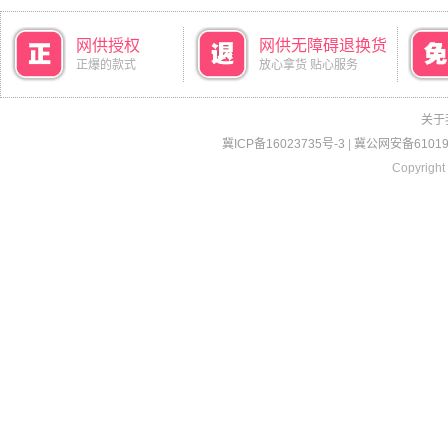
网供授权
网供无障碍退换货
正爆的款式
放心拿货 贴心服务
关于
冀ICP备16023735号-3
|
冀公网安备610190
Copyright