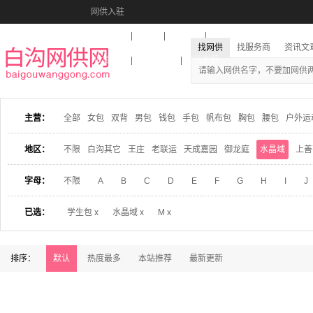
网供入驻
美图秀秀
音乐盒
活动报名
找网供
找服务商
资讯文
收藏本站
下载到桌面
在线客服
主营：
全部
女包
双背
男包
钱包
手包
帆布包
胸包
腰包
户外运
地区：
不限
白沟其它
王庄
老联运
天成嘉园
御龙庭
水晶域
上善
字母：
不限
A
B
C
D
E
F
G
H
I
J
已选：
学生包 x
水晶域 x
M x
排序：
默认
热度最多
本站推荐
最新更新