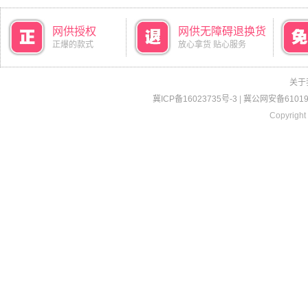
网供授权
网供无障碍退换货
正爆的款式
放心拿货 贴心服务
关于
冀ICP备16023735号-3
|
冀公网安备610190
Copyright