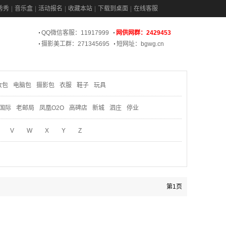
秀秀
音乐盒
活动报名
收藏本站
下载到桌面
在线客服
QQ微信客服：11917999
网供网群：2429453
摄影美工群：271345695
短网址：bgwg.cn
妆包
电脑包
摄影包
衣服
鞋子
玩具
国际
老邮局
凤凰O2O
高碑店
新城
泗庄
停业
V
W
X
Y
Z
第1页