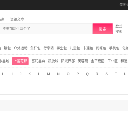
美图
务商
资讯文章
款式
搜索
搜索
包
腰包
户外运动
鱼杆包
行李箱
学生包
儿童包
卡通包
妈咪包
手机包
化
水晶域
上善花都
富润晶典
凯旋城
阳光西郡
芙蓉苑
金正嘉园
工业区
和道
H
I
J
K
L
M
N
O
P
Q
R
S
T
U