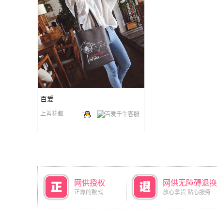
百爱
上善花都
网供授权
网供无障碍退换
正爆的款式
放心拿货 贴心服务