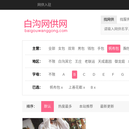
网供入驻
找网供
找服
主营：
全部
女包
双背
男包
钱包
手包
帆布包
胸
地区：
不限
白沟其它
王庄
老联运
天成嘉园
御龙庭
字母：
不限
A
B
C
D
E
F
G
已选：
帆布包 x
上善花都 x
B x
排序：
默认
热度最多
本站推荐
最新更新