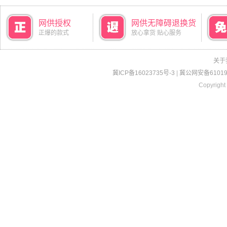
网供授权
网供无障碍退换货
正爆的款式
放心拿货 贴心服务
关于
冀ICP备16023735号-3
|
冀公网安备610190
Copyright