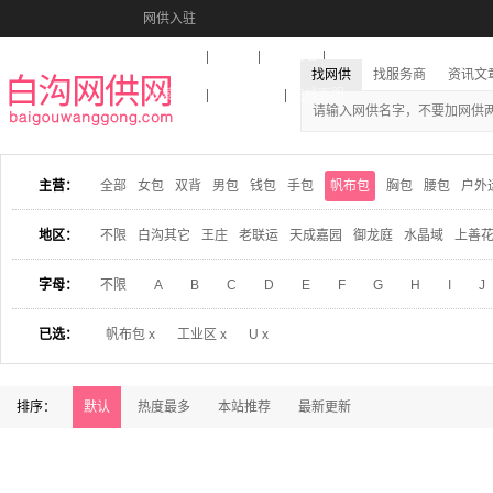
网供入驻
美图秀秀
音乐盒
活动报名
找网供
找服务商
资讯文
收藏本站
下载到桌面
在线客服
主营：
全部
女包
双背
男包
钱包
手包
帆布包
胸包
腰包
户外
地区：
不限
白沟其它
王庄
老联运
天成嘉园
御龙庭
水晶域
上善
字母：
不限
A
B
C
D
E
F
G
H
I
J
已选：
帆布包 x
工业区 x
U x
排序：
默认
热度最多
本站推荐
最新更新