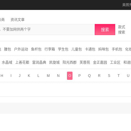
美图
务商
资讯文章
款式
搜索
搜索
包
腰包
户外运动
鱼杆包
行李箱
学生包
儿童包
卡通包
妈咪包
手机包
化
水晶域
上善花都
富润晶典
凯旋城
阳光西郡
芙蓉苑
金正嘉园
工业区
和道
H
I
J
K
L
M
N
O
P
Q
R
S
T
U