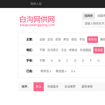
网供入驻
找网供
找服
主营：
全部
女包
双背
男包
钱包
手包
帆布包
胸
地区：
不限
白沟其它
王庄
老联运
天成嘉园
御龙庭
字母：
不限
A
B
C
D
E
F
G
已选：
帆布包 x
御龙庭 x
O x
排序：
默认
热度最多
本站推荐
最新更新