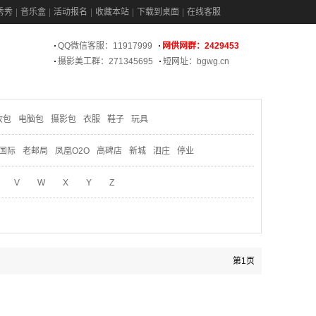
秀秀
音乐盒
活动报名
收藏本站
下载到桌面
在线客服
QQ微信客服：11917999
网供网群：2429453
摄影美工群：271345695
短网址：bgwg.cn
妆包
电脑包
摄影包
衣服
鞋子
玩具
国际
老邮局
凤凰O2O
高碑店
新城
泗庄
停业
V
W
X
Y
Z
第1页