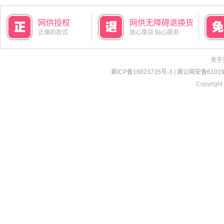
网供授权
网供无障碍退换货
正爆的款式
放心拿货 贴心服务
关于
冀ICP备16023735号-3
|
冀公网安备610190
Copyright