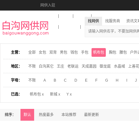
网供入驻
美图秀秀
音乐盒
活动报名
找网供
找服务商
资讯文
收藏本站
下载到桌面
在线客服
主营：
全部
女包
双背
男包
钱包
手包
帆布包
胸包
腰包
户外
地区：
不限
白沟其它
王庄
老联运
天成嘉园
御龙庭
水晶域
上善
字母：
不限
A
B
C
D
E
F
G
H
I
J
已选：
帆布包 x
新城 x
Y x
排序：
默认
热度最多
本站推荐
最新更新