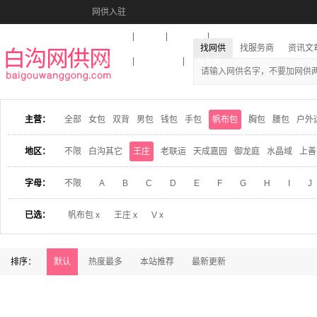
网供入驻
美图秀秀
音乐盒
活动报名
找网供
找服务商
资讯文
收藏本站
下载到桌面
在线客服
主营：
全部
女包
双背
男包
钱包
手包
帆布包
胸包
腰包
户外
地区：
不限
白沟其它
王庄
老联运
天成嘉园
御龙庭
水晶域
上善
字母：
不限
A
B
C
D
E
F
G
H
I
J
已选：
帆布包 x
王庄 x
V x
排序：
默认
热度最多
本站推荐
最新更新