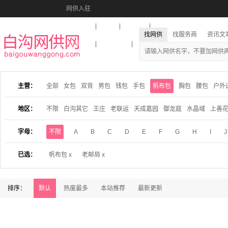
网供入驻
美图秀秀
音乐盒
活动报名
找网供
找服务商
资讯文
收藏本站
下载到桌面
在线客服
主营：
全部
女包
双背
男包
钱包
手包
帆布包
胸包
腰包
户外
地区：
不限
白沟其它
王庄
老联运
天成嘉园
御龙庭
水晶域
上善
字母：
不限
A
B
C
D
E
F
G
H
I
J
已选：
帆布包 x
老邮局 x
排序：
默认
热度最多
本站推荐
最新更新