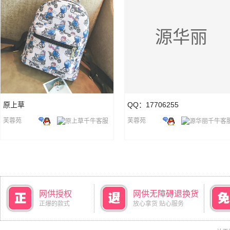
源华丽
原上草
QQ：17706255
芙蓉苑
芙蓉苑
网供授权
网供无障碍退换货
正爆的款式
放心拿货 贴心服务