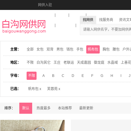
网供入驻
美图秀秀
音乐盒
活动报名
找网供
找服务商
资讯文
收藏本站
下载到桌面
在线客服
主营：
全部
女包
双背
男包
钱包
手包
帆布包
胸包
腰包
户外
地区：
不限
白沟其它
王庄
老联运
天成嘉园
御龙庭
水晶域
上善
字母：
不限
A
B
C
D
E
F
G
H
I
J
已选：
帆布包 x
芙蓉苑 x
排序：
默认
热度最多
本站推荐
最新更新