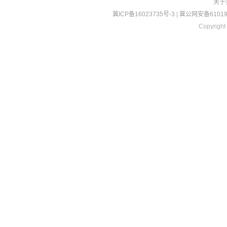
关于
冀ICP备16023735号-3
|
冀公网安备610190
Copyright