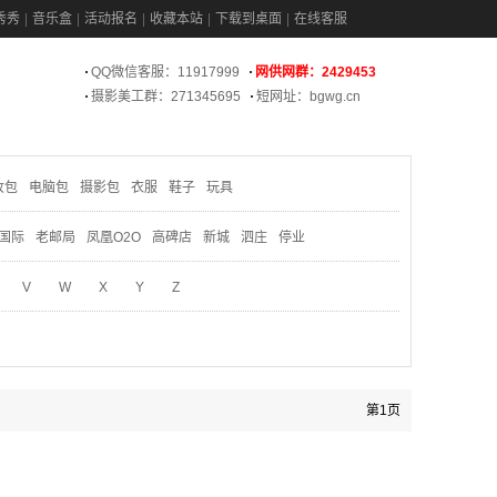
秀秀
音乐盒
活动报名
收藏本站
下载到桌面
在线客服
QQ微信客服：11917999
网供网群：2429453
摄影美工群：271345695
短网址：bgwg.cn
妆包
电脑包
摄影包
衣服
鞋子
玩具
国际
老邮局
凤凰O2O
高碑店
新城
泗庄
停业
V
W
X
Y
Z
第1页