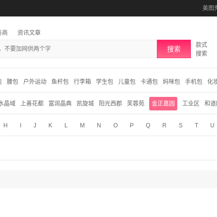
美图
务商
资讯文章
款式
搜索
搜索
包
腰包
户外运动
鱼杆包
行李箱
学生包
儿童包
卡通包
妈咪包
手机包
化
水晶域
上善花都
富润晶典
凯旋城
阳光西郡
芙蓉苑
金正嘉园
工业区
和道
H
I
J
K
L
M
N
O
P
Q
R
S
T
U