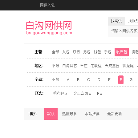
网供入驻
找网供
找服
主营：
全部
女包
双背
男包
钱包
手包
帆布包
胸
地区：
不限
白沟其它
王庄
老联运
天成嘉园
御龙庭
字母：
不限
A
B
C
D
E
F
G
已选：
帆布包 x
金正嘉园 x
F x
排序：
默认
热度最多
本站推荐
最新更新