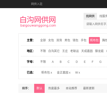
网供入驻
找网供
找服
主营：
全部
女包
双背
男包
钱包
手包
帆布包
胸
地区：
不限
白沟其它
王庄
老联运
天成嘉园
御龙庭
字母：
不限
A
B
C
D
E
F
G
已选：
帆布包 x
金正嘉园 x
W x
排序：
默认
热度最多
本站推荐
最新更新