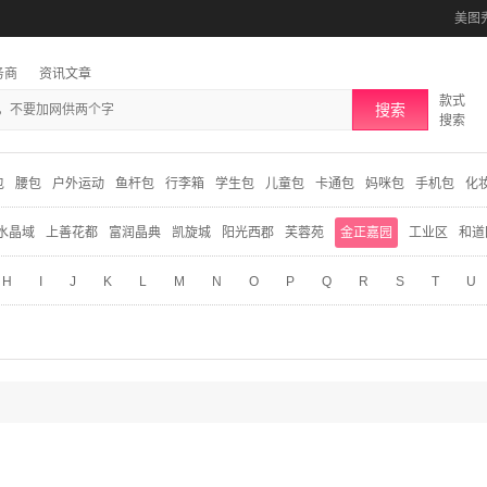
美图
务商
资讯文章
款式
搜索
搜索
包
腰包
户外运动
鱼杆包
行李箱
学生包
儿童包
卡通包
妈咪包
手机包
化
水晶域
上善花都
富润晶典
凯旋城
阳光西郡
芙蓉苑
金正嘉园
工业区
和道
H
I
J
K
L
M
N
O
P
Q
R
S
T
U