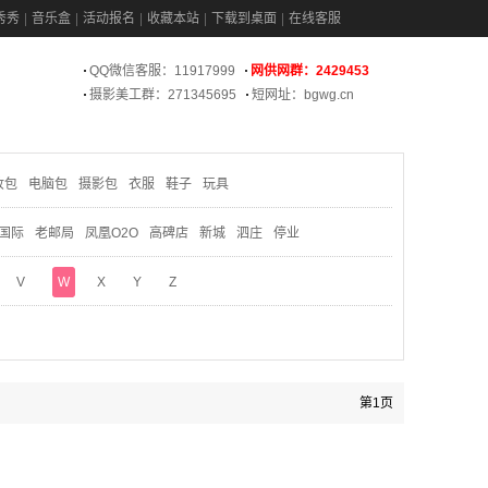
秀秀
音乐盒
活动报名
收藏本站
下载到桌面
在线客服
QQ微信客服：11917999
网供网群：2429453
摄影美工群：271345695
短网址：bgwg.cn
妆包
电脑包
摄影包
衣服
鞋子
玩具
国际
老邮局
凤凰O2O
高碑店
新城
泗庄
停业
V
W
X
Y
Z
第1页