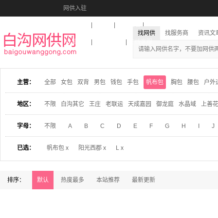
网供入驻
美图秀秀
音乐盒
活动报名
找网供
找服务商
资讯文
收藏本站
下载到桌面
在线客服
主营：
全部
女包
双背
男包
钱包
手包
帆布包
胸包
腰包
户外
地区：
不限
白沟其它
王庄
老联运
天成嘉园
御龙庭
水晶域
上善
字母：
不限
A
B
C
D
E
F
G
H
I
J
已选：
帆布包 x
阳光西郡 x
L x
排序：
默认
热度最多
本站推荐
最新更新