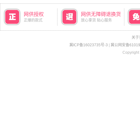
网供授权
网供无障碍退换货
正爆的款式
放心拿货 贴心服务
关于
冀ICP备16023735号-3
|
冀公网安备610190
Copyright