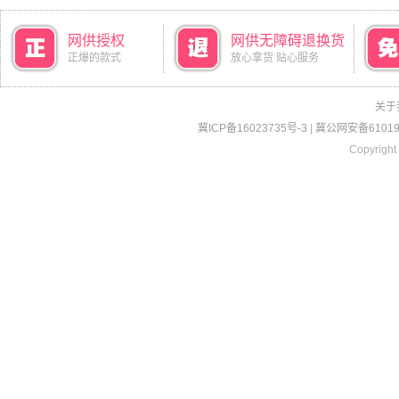
网供授权
网供无障碍退换货
正爆的款式
放心拿货 贴心服务
关于
冀ICP备16023735号-3
|
冀公网安备610190
Copyright