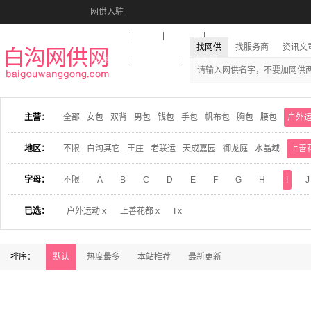
网供入驻
美图秀秀
音乐盒
活动报名
找网供
找服务商
资讯文
收藏本站
下载到桌面
在线客服
主营：
全部
女包
双背
男包
钱包
手包
帆布包
胸包
腰包
户外
地区：
不限
白沟其它
王庄
老联运
天成嘉园
御龙庭
水晶域
上善
字母：
不限
A
B
C
D
E
F
G
H
I
J
已选：
户外运动 x
上善花都 x
I x
排序：
默认
热度最多
本站推荐
最新更新