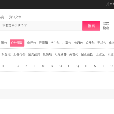
美图
务商
资讯文章
款式
搜索
搜索
腰包
户外运动
鱼杆包
行李箱
学生包
儿童包
卡通包
妈咪包
手机包
化
水晶域
上善花都
富润晶典
凯旋城
阳光西郡
芙蓉苑
金正嘉园
工业区
和道
H
I
J
K
L
M
N
O
P
Q
R
S
T
U