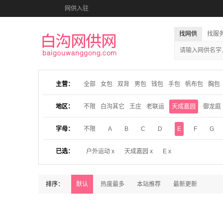
网供入驻
找网供
找服
主营：
全部
女包
双背
男包
钱包
手包
帆布包
胸包
地区：
不限
白沟其它
王庄
老联运
天成嘉园
御龙庭
字母：
不限
A
B
C
D
E
F
G
已选：
户外运动 x
天成嘉园 x
E x
排序：
默认
热度最多
本站推荐
最新更新