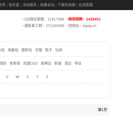
秀秀
音乐盒
活动报名
收藏本站
下载到桌面
在线客服
QQ微信客服：11917999
网供网群：2429453
摄影美工群：271345695
短网址：bgwg.cn
妆包
电脑包
摄影包
衣服
鞋子
玩具
国际
老邮局
凤凰O2O
高碑店
新城
泗庄
停业
V
W
X
Y
Z
第1页