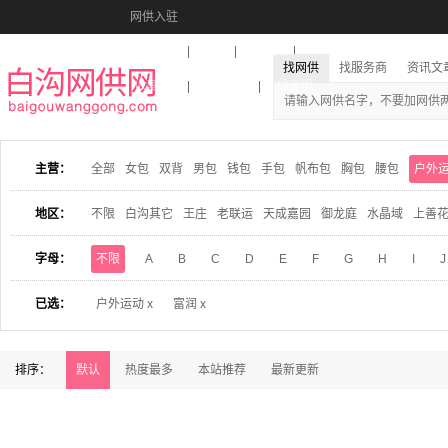
网供入驻
美图秀秀
音乐盒
活动报名
找网供
找服务商
资讯文
收藏本站
下载到桌面
在线客服
主营：
全部
女包
双背
男包
钱包
手包
帆布包
胸包
腰包
户外
地区：
不限
白沟其它
王庄
老联运
天成嘉园
御龙庭
水晶域
上善
字母：
不限
A
B
C
D
E
F
G
H
I
J
已选：
户外运动 x
富润 x
排序：
默认
热度最多
本站推荐
最新更新