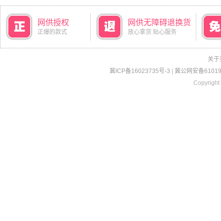
网供授权
网供无障碍退换货
正爆的款式
放心拿货 贴心服务
关于
冀ICP备16023735号-3
|
冀公网安备610190
Copyright