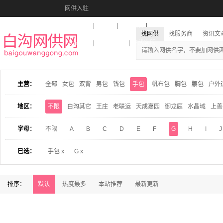
网供入驻
美图秀秀
音乐盒
活动报名
找网供
找服务商
资讯文
收藏本站
下载到桌面
在线客服
主营：
全部
女包
双背
男包
钱包
手包
帆布包
胸包
腰包
户外
地区：
不限
白沟其它
王庄
老联运
天成嘉园
御龙庭
水晶域
上善
字母：
不限
A
B
C
D
E
F
G
H
I
J
已选：
手包 x
G x
排序：
默认
热度最多
本站推荐
最新更新