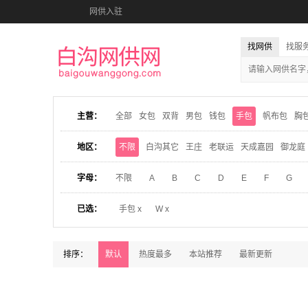
网供入驻
找网供
找服
主营：
全部
女包
双背
男包
钱包
手包
帆布包
胸
地区：
不限
白沟其它
王庄
老联运
天成嘉园
御龙庭
字母：
不限
A
B
C
D
E
F
G
已选：
手包 x
W x
排序：
默认
热度最多
本站推荐
最新更新