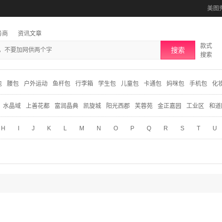
美图
务商
资讯文章
款式
搜索
搜索
包
腰包
户外运动
鱼杆包
行李箱
学生包
儿童包
卡通包
妈咪包
手机包
化
水晶域
上善花都
富润晶典
凯旋城
阳光西郡
芙蓉苑
金正嘉园
工业区
和道
H
I
J
K
L
M
N
O
P
Q
R
S
T
U