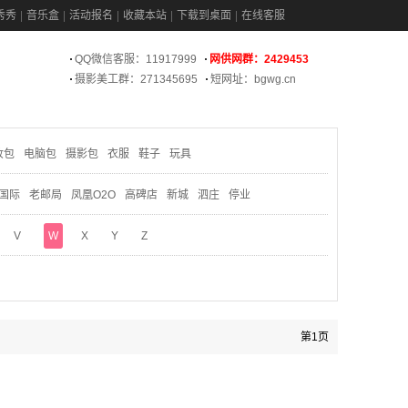
秀秀
音乐盒
活动报名
收藏本站
下载到桌面
在线客服
QQ微信客服：11917999
网供网群：2429453
摄影美工群：271345695
短网址：bgwg.cn
妆包
电脑包
摄影包
衣服
鞋子
玩具
国际
老邮局
凤凰O2O
高碑店
新城
泗庄
停业
V
W
X
Y
Z
第1页